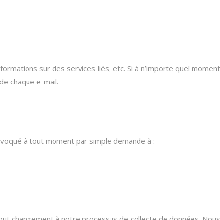
ormations sur des services liés, etc. Si à n’importe quel moment
 de chaque e-mail.
e révoqué à tout moment par simple demande à :
de tout changement à notre processus de collecte de données. Nous