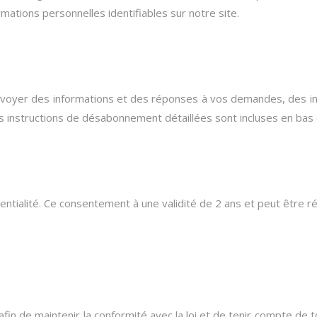
rmations personnelles identifiables sur notre site.
nvoyer des informations et des réponses à vos demandes, des inf
es instructions de désabonnement détaillées sont incluses en bas
fidentialité. Ce consentement à une validité de 2 ans et peut êtr
n afin de maintenir la conformité avec la loi et de tenir compte 