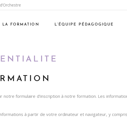
 d’Orchestre
Les origines du stage
Le stage
LA FORMATION
L’ÉQUIPE PÉDAGOGIQUE
La pédagogie
Les origines du stage
Le stage
ENTIALITE
La pédagogie
ORMATION
 notre formulaire d’inscription à notre formation. Les informatio
rmations à partir de votre ordinateur et navigateur, y compris v