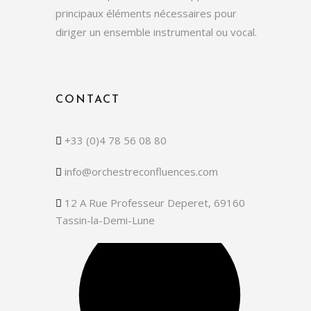
principaux éléments nécessaires pour
diriger un ensemble instrumental ou vocal.
CONTACT
+33 (0)4 78 56 08 80
info@orchestreconfluences.com
12 A Rue Professeur Deperet, 69160
Tassin-la-Demi-Lune