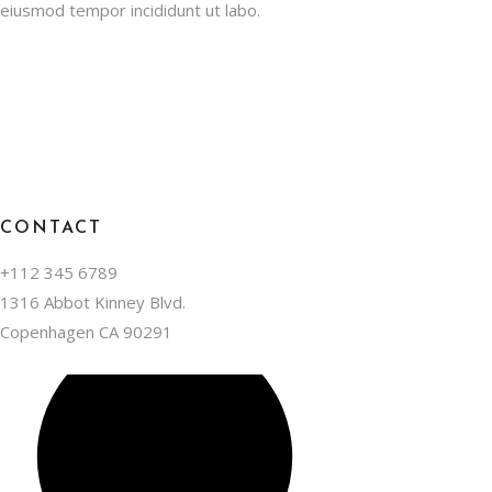
eiusmod tempor incididunt ut labo.
CONTACT
+112 345 6789
1316 Abbot Kinney Blvd.
Copenhagen CA 90291